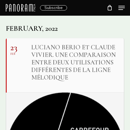
Skip
Men
Subscribe
to
Clos
main
Menu
content
FEBRUARY, 2022
23
LUCIANO BERIO ET CLAUDE
VIVIER. UNE COMPARAISON
FEB
ENTRE DEUX UTILISATIONS
DIFFÉRENTES DE LA LIGNE
MÉLODIQUE