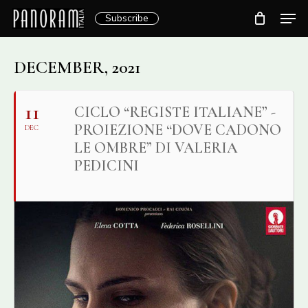
Skip
Men
Subscribe
to
Clos
main
Menu
content
DECEMBER, 2021
11
CICLO “REGISTE ITALIANE” -
PROIEZIONE “DOVE CADONO
DEC
LE OMBRE” DI VALERIA
PEDICINI