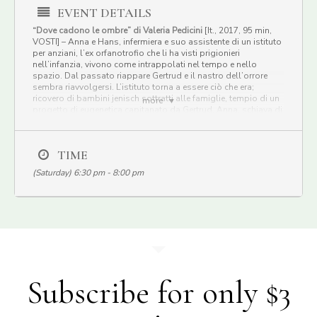
EVENT DETAILS
“Dove cadono le ombre” di Valeria Pedicini
[It., 2017, 95 min,
VOSTI] – Anna e Hans, infermiera e suo assistente di un istituto
per anziani, l’ex orfanotrofio che li ha visti prigionieri
nell’infanzia, vivono come intrappolati nel tempo e nello
spazio. Dal passato riappare Gertrud e il nastro dell’orrore
sembra riavvolgersi. L’istituto torna a essere ciò che era;
ricovero di bambini jenisch sottratti alle famiglie, tempio di un
more
progetto di eugenetica capitanato da Gertrud. Anna, schiava di
quel luogo e di un’infanzia dolorosa che non termina mai,
riprende le ricerche di Franziska, amica amata che cerca
ovunque e senza sosta.
TIME
(Saturday) 6:30 pm - 8:00 pm
Subscribe for only $3