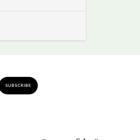
teggiare il suo centesimo compleanno
.
 all’immigrazione, identità, appartenenza,
SUBSCRIBE