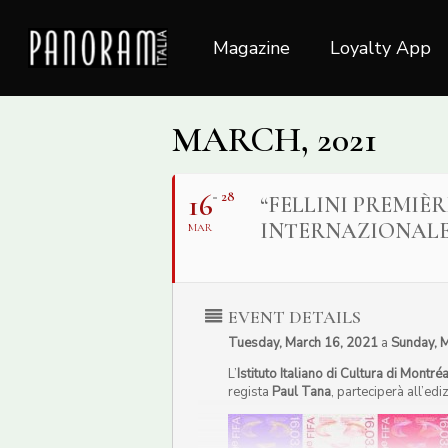
Skip
to
Magazine
Loyalty App
main
content
MARCH, 2021
16
28
“FELLINI PREMIÈR
INTERNAZIONALE 
MAR
EVENT DETAILS
Tuesday, March 16, 2021
a
Sunday, 
L’
Istituto Italiano di Cultura di Montréa
regista
Paul Tana
, parteciperà all’ed