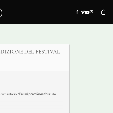
facebook
vimeo
youtube
instagram
EDIZIONE DEL FESTIVAL
documentario “
Fellini premières fois
” del