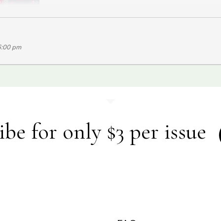
uébec, Canada, 2020, 31 min, VOFSI]
6:00 pm
ra di Montréal e l’Ecole des médias de l’UQAM
tri registi del Québec raccontano il loro Federico Fellini (1920-2020) per fes
rigine italiana che vive e lavora a Montréal. I suoi film affrontano temi legati
i:
Caffè Italia Montréal
(1985 ),
La sarrasine
(1992)
La déroute
(1998).
ibe for only $3 per issue