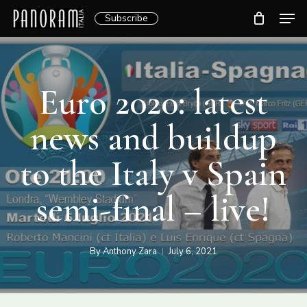
Skip
Men
Subscribe
to
Clos
main
Menu
content
Euro 2020: latest
news and buildup
to the Italy v Spain
semi-final – live!
By
Anthony Zara
July 6, 2021