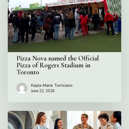
the
Official
Pizza
of
Rogers
Stadium
in
Toronto
Pizza Nova named the Official
Pizza of Rogers Stadium in
Toronto
Kayla-Marie Turriciano
June 22, 2026
Villa
Charities