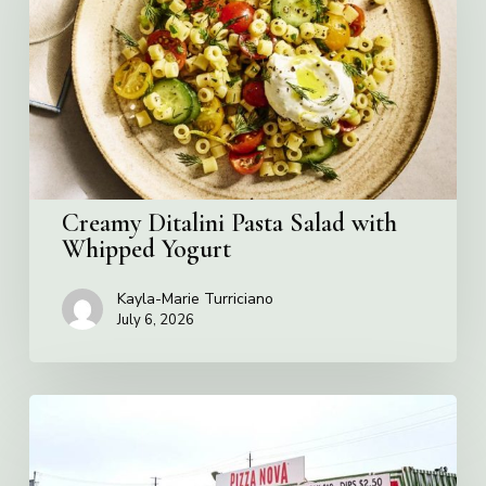
Salad
with
Whipped
Yogurt
Creamy Ditalini Pasta Salad with
Whipped Yogurt
Kayla-Marie Turriciano
July 6, 2026
Pizza
Nova
named