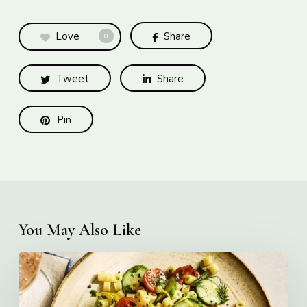
Love
Share
0
Tweet
Share
Pin
You May Also Like
Creamy
Ditalini
Pasta