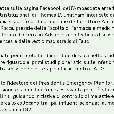
diretta sulla pagina Facebook dell’Ambasciata ame
 istituzionali di Thomas D. Smitham, incaricato di
onia si aprirà con la prolusione della rettrice Ant
 Rocca, preside della Facoltà di Farmacia e medicin
orato di ricerca in Advances in infectious disease
nces e dalla lectio magistralis di Fauci.
ato per il ruolo fondamentale di Fauci nello studi
riguardo ai primi studi pioneristici sulle infezio
asmissione e di terapie efficaci contro l’AIDS.
ato l’ideatore del President’s Emergency Plan for
usione e la mortalità in Paesi svantaggiati; è stat
 Uniti, guidando iniziative di controllo di malatti
icerca lo collocano tra i più influenti scienziati al 
dex pari a 182.