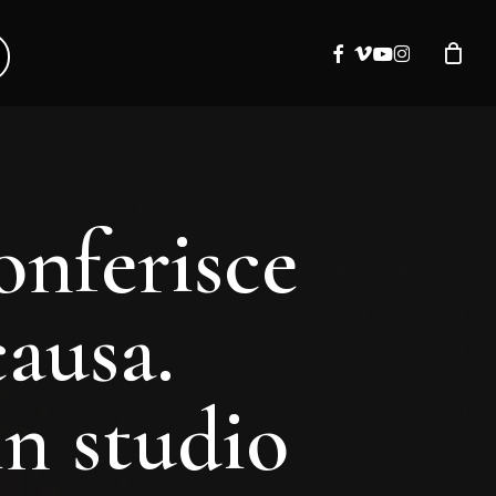
facebook
vimeo
youtube
instagram
conferisce
ausa.
n studio