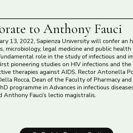
rate to Anthony Fauci
ry 13, 2022, Sapienza University will confer an 
s, microbiology, legal medicine and public health
s fundamental role in the study of infectious and
 first pioneering studies on HIV infections and t
ctive therapies against AIDS. Rector Antonella P
ella Rocca, Dean of the Faculty of Pharmacy and
PhD programme in Advances in infectious diseases
d Anthony Fauci’s lectio magistralis.