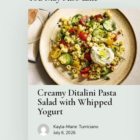
Creamy
Ditalini
Pasta
Salad
with
Whipped
Yogurt
Creamy Ditalini Pasta
Salad with Whipped
Yogurt
Kayla-Marie Turriciano
July 6, 2026