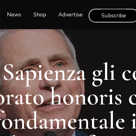
News
Shop‎‎
Advertise
Subscribe
 Sapienza gli 
orato honoris c
fondamentale i