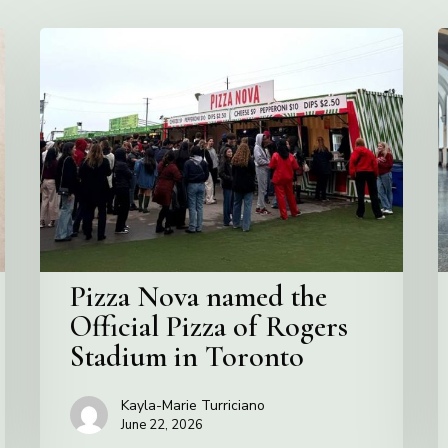
Pizza
V
Nova
C
named
the
S
Official
Pizza
of
Rogers
Stadium
in
Pizza Nova named the
Toronto
Official Pizza of Rogers
Stadium in Toronto
Kayla-Marie Turriciano
June 22, 2026