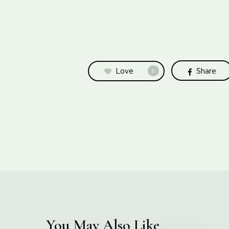
Love
Share
0
You May Also Like