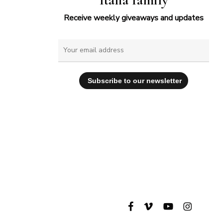
Receive weekly giveaways and updates
facebook
vimeo
youtube
instagram