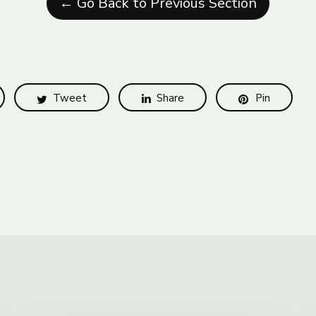
← Go Back to Previous Section
Tweet
Share
Pin